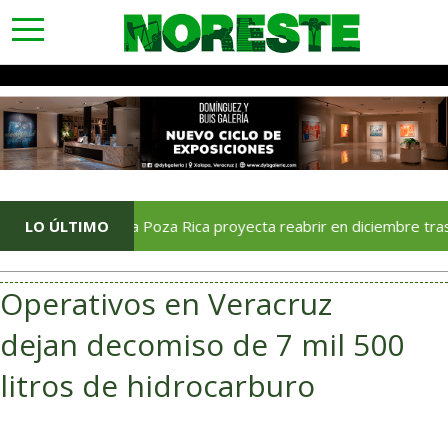
toggle
navigation
LO ÚLTIMO
Soriana Poza Rica proyecta reabrir en diciembre tras avance 
Operativos en Veracruz
dejan decomiso de 7 mil 500
litros de hidrocarburo