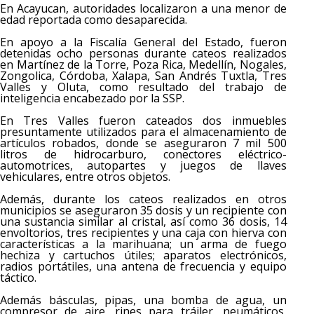
En Acayucan, autoridades localizaron a una menor de
edad reportada como desaparecida.
En apoyo a la Fiscalía General del Estado, fueron
detenidas ocho personas durante cateos realizados
en Martínez de la Torre, Poza Rica, Medellín, Nogales,
Zongolica, Córdoba, Xalapa, San Andrés Tuxtla, Tres
Valles y Oluta, como resultado del trabajo de
inteligencia encabezado por la SSP.
En Tres Valles fueron cateados dos inmuebles
presuntamente utilizados para el almacenamiento de
artículos robados, donde se aseguraron 7 mil 500
litros de hidrocarburo, conectores eléctrico-
automotrices, autopartes y juegos de llaves
vehiculares, entre otros objetos.
Además, durante los cateos realizados en otros
municipios se aseguraron 35 dosis y un recipiente con
una sustancia similar al cristal, así como 36 dosis, 14
envoltorios, tres recipientes y una caja con hierva con
características a la marihuana; un arma de fuego
hechiza y cartuchos útiles; aparatos electrónicos,
radios portátiles, una antena de frecuencia y equipo
táctico.
Además básculas, pipas, una bomba de agua, un
compresor de aire, rines para tráiler, neumáticos,