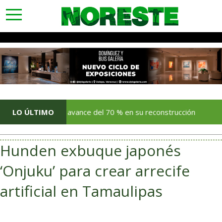
toggle
navigation
ciembre tras avance del 70 % en su reconstrucción
LO ÚLTIMO
Ing
Hunden exbuque japonés
‘Onjuku’ para crear arrecife
artificial en Tamaulipas