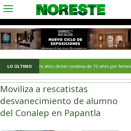
toggle
navigation
Tras tres años dictan condena de 70 años por feminicidio ocurri
LO ÚLTIMO
Moviliza a rescatistas
desvanecimiento de alumno
del Conalep en Papantla