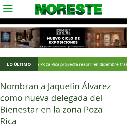
toggle
navigation
Soriana Poza Rica proyecta reabrir en diciembre tras avance d
LO ÚLTIMO
Nombran a Jaquelín Álvarez
como nueva delegada del
Bienestar en la zona Poza
Rica