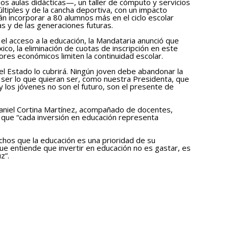
s aulas didácticas—, un taller de cómputo y servicios
ltiples y de la cancha deportiva, con un impacto
án incorporar a 80 alumnos más en el ciclo escolar
s y de las generaciones futuras.
 el acceso a la educación, la Mandataria anunció que
co, la eliminación de cuotas de inscripción en este
tores económicos limiten la continuidad escolar.
 el Estado lo cubrirá. Ningún joven debe abandonar la
 ser lo que quieran ser, como nuestra Presidenta, que
 y los jóvenes no son el futuro, son el presente de
Daniel Cortina Martínez, acompañado de docentes,
 que “cada inversión en educación representa
hos que la educación es una prioridad de su
que entiende que invertir en educación no es gastar, es
z”.