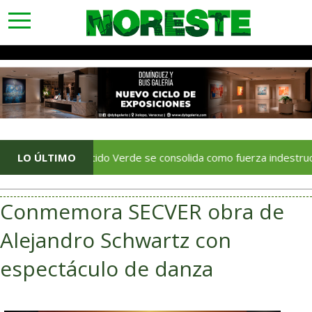
toggle
navigation
El Partido Verde se consolida como fuerza indestructible en 
LO ÚLTIMO
Conmemora SECVER obra de
Alejandro Schwartz con
espectáculo de danza