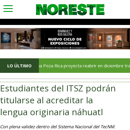
toggle
navigation
LO ÚLTIMO
Soriana Poza Rica proyecta reabrir en diciembre tras avance 
Estudiantes del ITSZ podrán
titularse al acreditar la
lengua originaria náhuatl
Con plena validez dentro del Sistema Nacional del TecNM.