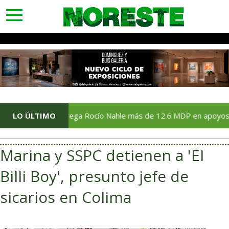
toggle
navigation
LO ÚLTIMO
Entrega Rocío Nahle más de 12.6 MDP en apoyos directos a
Marina y SSPC detienen a 'El
Billi Boy', presunto jefe de
sicarios en Colima