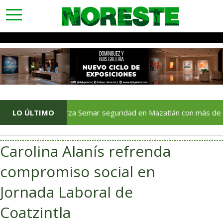
toggle
navigation
Refuerza Semar seguridad en Mazatlán con más de mil 700 ma
LO ÚLTIMO
Carolina Alanís refrenda
compromiso social en
Jornada Laboral de
Coatzintla