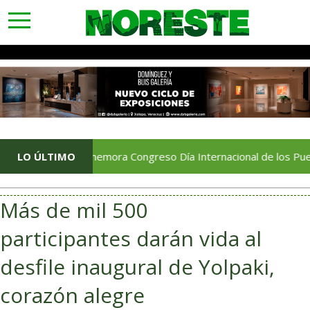
toggle
navigation
LO ÚLTIMO
Conmemora Congreso Día Internacional de los Pueblos Ind
Más de mil 500
participantes darán vida al
desfile inaugural de Yolpaki,
corazón alegre