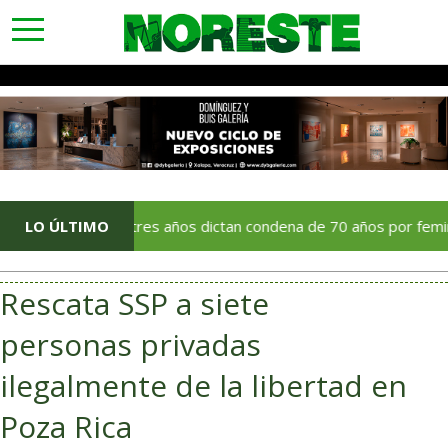
toggle
navigation
LO ÚLTIMO
Tras tres años dictan condena de 70 años por feminicidio oc
Rescata SSP a siete
personas privadas
ilegalmente de la libertad en
Poza Rica