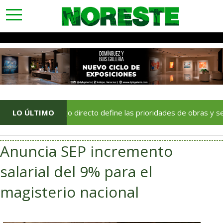
toggle
navigation
El diálogo directo define las prioridades de obras y servicios 
LO ÚLTIMO
Anuncia SEP incremento
salarial del 9% para el
magisterio nacional