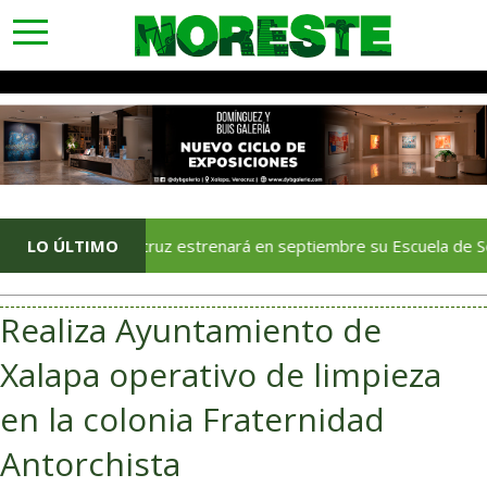
toggle
navigation
Veracruz estrenará en septiembre su Escuela de Servicios Tur
LO ÚLTIMO
Realiza Ayuntamiento de
Xalapa operativo de limpieza
en la colonia Fraternidad
Antorchista