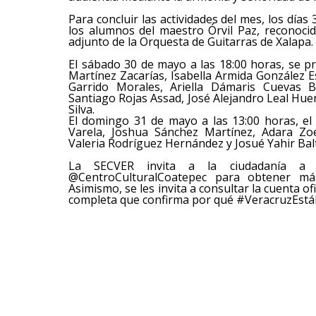
Para concluir las actividades del mes, los días
los alumnos del maestro Órvil Paz, reconocido
adjunto de la Orquesta de Guitarras de Xalapa.
El sábado 30 de mayo a las 18:00 horas, se 
Martínez Zacarías, Isabella Armida González 
Garrido Morales, Ariella Dámaris Cuevas 
Santiago Rojas Assad, José Alejandro Leal Huer
Silva.
El domingo 31 de mayo a las 13:00 horas, el
Varela, Joshua Sánchez Martínez, Adara Zo
Valeria Rodríguez Hernández y Josué Yahir Bal
La SECVER invita a la ciudadanía a s
@CentroCulturalCoatepec para obtener más
Asimismo, se les invita a consultar la cuenta of
completa que confirma por qué #VeracruzEst