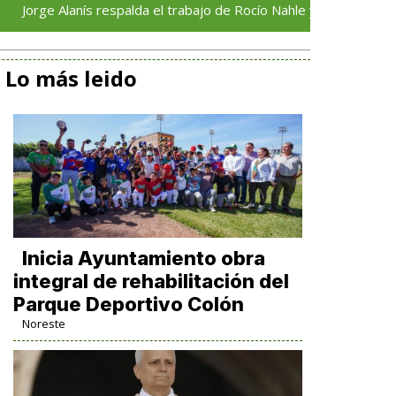
lanís respalda el trabajo de Rocío Nahle y reconoce su compromis
Lo más leido
Inicia Ayuntamiento obra
integral de rehabilitación del
Parque Deportivo Colón
Noreste