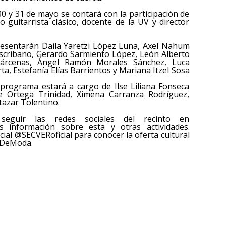
 30 y 31 de mayo se contará con la participación de
 guitarrista clásico, docente de la UV y director
presentarán Daila Yaretzi López Luna, Axel Nahum
Escribano, Gerardo Sarmiento López, León Alberto
Bárcenas, Ángel Ramón Morales Sánchez, Luca
ta, Estefanía Elías Barrientos y Mariana Itzel Sosa
 programa estará a cargo de Ilse Liliana Fonseca
e Ortega Trinidad, Ximena Carranza Rodríguez,
tazar Tolentino.
eguir las redes sociales del recinto en
 información sobre esta y otras actividades.
icial @SECVERoficial para conocer la oferta cultural
áDeModa.