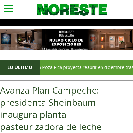
toggle
navigation
Soriana Poza Rica proyecta reabrir en diciembre tras avance d
LO ÚLTIMO
Avanza Plan Campeche:
presidenta Sheinbaum
inaugura planta
pasteurizadora de leche