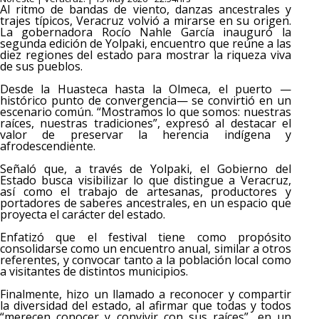
Al ritmo de bandas de viento, danzas ancestrales y
trajes típicos, Veracruz volvió a mirarse en su origen.
La gobernadora Rocío Nahle García inauguró la
segunda edición de Yolpaki, encuentro que reúne a las
diez regiones del estado para mostrar la riqueza viva
de sus pueblos.
Desde la Huasteca hasta la Olmeca, el puerto —
histórico punto de convergencia— se convirtió en un
escenario común. “Mostramos lo que somos: nuestras
raíces, nuestras tradiciones”, expresó al destacar el
valor de preservar la herencia indígena y
afrodescendiente.
Señaló que, a través de Yolpaki, el Gobierno del
Estado busca visibilizar lo que distingue a Veracruz,
así como el trabajo de artesanas, productores y
portadores de saberes ancestrales, en un espacio que
proyecta el carácter del estado.
Enfatizó que el festival tiene como propósito
consolidarse como un encuentro anual, similar a otros
referentes, y convocar tanto a la población local como
a visitantes de distintos municipios.
Finalmente, hizo un llamado a reconocer y compartir
la diversidad del estado, al afirmar que todas y todos
“merecen conocer y convivir con sus raíces”, en un