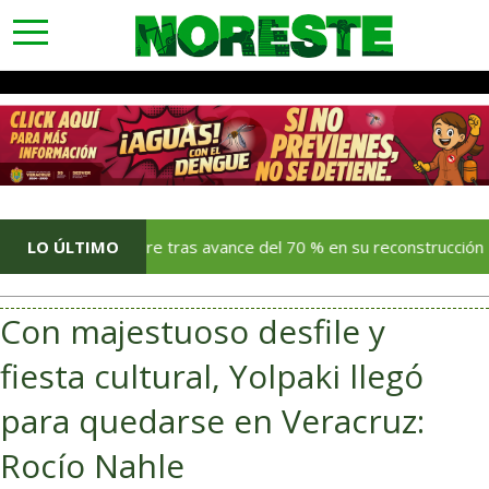
toggle
navigation
en diciembre tras avance del 70 % en su reconstrucción
LO ÚLTIMO
Con majestuoso desfile y
fiesta cultural, Yolpaki llegó
para quedarse en Veracruz:
Rocío Nahle