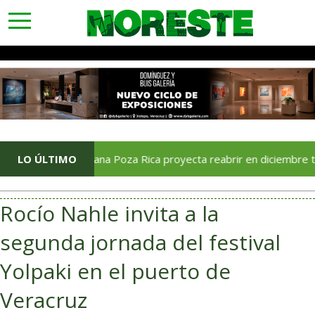
toggle
navigation
LO ÚLTIMO
Soriana Poza Rica proyecta reabrir en diciembre tras avance
Rocío Nahle invita a la
segunda jornada del festival
Yolpaki en el puerto de
Veracruz