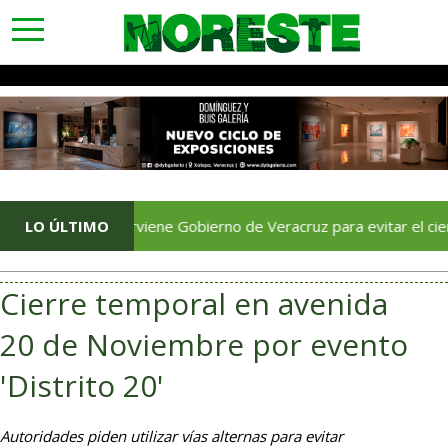
toggle
navigation
LO ÚLTIMO
Interviene Gobierno de Veracruz para evitar el cierre del i
Cierre temporal en avenida
20 de Noviembre por evento
'Distrito 20'
Autoridades piden utilizar vías alternas para evitar