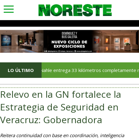
toggle
navigation
Rocío Nahle entrega 33 kilómetros completamente rehabilita
LO ÚLTIMO
Relevo en la GN fortalece la
Estrategia de Seguridad en
Veracruz: Gobernadora
Reitera continuidad con base en coordinación, inteligencia