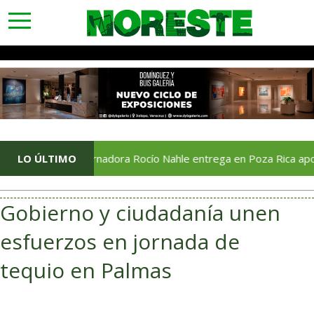
toggle
navigation
Gobernadora Rocío Nahle entrega en Poza Rica apoyos para fo
LO ÚLTIMO
Gobierno y ciudadanía unen
esfuerzos en jornada de
tequio en Palmas