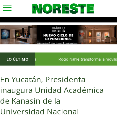
toggle
navigation
etzintla
LO ÚLTIMO
Rocío Nahle transforma la movilidad del norte
En Yucatán, Presidenta
inaugura Unidad Académica
de Kanasín de la
Universidad Nacional