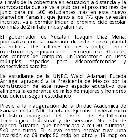
a través de la cobertura en educación a distancia y la
convocatoria que se va a publicar el próximo mes de
junio para mil 500 estudiantes más en este nuevo
plantel de Kanasín, que junto a los 775 que ya están
inscritos, va a permitir iniciar el próximo ciclo escolar
con más de 2 mil alumnos y alumnas.
El gobernador de Yucatán, Joaquín Díaz Mena,
puntualizó que la inversión de este nuevo plantel
ascendió a 103 millones de pesos (mdp) —entre
construcción y equipamiento— y cuenta con 31 aulas,
dos centros de cómputo, un laboratorio de usos
múltiples, espacios para videoconferencias y
conectividad satelital.
La estudiante de la UNRC, Waldi Adamari Euceda
Arriaga, agradeció a la Presidenta de México por la
construcción de este nuevo espacio educativo que
alimenta la esperanza de miles de mujeres y hombres
que quieren seguir estudiando.
Previo a la inauguración de la Unidad Académica de
Kanasín de la UNRC, la Jefa del Ejecutivo Federal cortó
el listón inaugural del Centro de Bachillerato
Tecnológico, Industrial y de Servicios No. 305 de
Mérida, Yucatán, que beneficiará a mil 80 alumnos,
540 por turno. El nuevo centro escolar tuvo una
inversión de 68 mdp: 50 mdp en obra y 18 mdp en