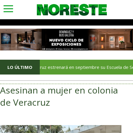
toggle
navigation
LO ÚLTIMO
Veracruz estrenará en septiembre su Escuela de Servicios Tur
Asesinan a mujer en colonia
de Veracruz