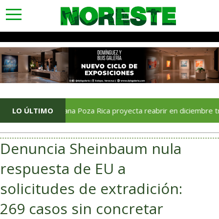
toggle
navigation
LO ÚLTIMO
Soriana Poza Rica proyecta reabrir en diciembre tras avance 
Denuncia Sheinbaum nula
respuesta de EU a
solicitudes de extradición:
269 casos sin concretar