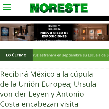
toggle
navigation
Veracruz estrenará en septiembre su Escuela de Servicios Tur
LO ÚLTIMO
Recibirá México a la cúpula
de la Unión Europea; Ursula
von der Leyen y Antonio
Costa encabezan visita