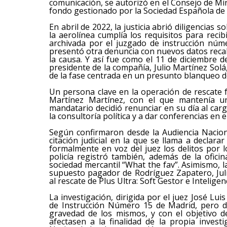
comunicación, se autorizó en el Consejo de Mi
fondo gestionado por la Sociedad Española de Pa
En abril de 2022, la justicia abrió diligencias 
la aerolínea cumplía los requisitos para reci
archivada por el juzgado de instrucción núme
presentó otra denuncia con nuevos datos recab
la causa. Y así fue como el 11 de diciembre d
presidente de la compañía, Julio Martínez Solá
de la fase centrada en un presunto blanqueo de
Un persona clave en la operación de rescate 
Martínez Martínez, con el que mantenía un
mandatario decidió renunciar en su día al car
la consultoría política y a dar conferencias en e
Según confirmaron desde la Audiencia Nacion
citación judicial en la que se llama a declar
formalmente en voz del juez los delitos por 
policía registró también, además de la ofici
sociedad mercantil “What the fav”. Asimismo, l
supuesto pagador de Rodríguez Zapatero, Juli
al rescate de Plus Ultra: Soft Gestor e Inteligen
La investigación, dirigida por el juez José Lui
de Instrucción Número 15 de Madrid, pero da
gravedad de los mismos, y con el objetivo d
afectasen a la finalidad de la propia invest