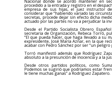
Nacional donde se acordó mantener en secr
procedido a la entrada y registro en el despac
empresa de sus hijas, el juez instructor de
considerar que “habiendo variado las circunst
secretas, procede dejar sin efecto dicha med
actuado por las partes no va a perjudicar la in
Desde el Partido Socialista Obrero Español
secretaria de Organización, Rebeca Torró, pu
“El que pueda hacer, que haga llevado a su m
expresidente, José María Aznar, en la que rec
acabar con Pedro Sánchez por ser “un peligro p
Torró manifestó además que Rodríguez Zapat
absoluto a la presunción de inocencia y a la just
Desde otros partidos políticos, como Suma
Podemos se sugirió que podríamos estar frent
le tiene muchas ganas” a Rodríguez Zapatero.