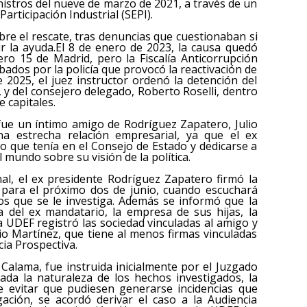
nistros del nueve de marzo de 2021, a través de un
rticipación Industrial (SEPI).
sobre el rescate, tras denuncias que cuestionaban si
bir la ayuda.El 8 de enero de 2023, la causa quedó
ro 15 de Madrid, pero la Fiscalía Anticorrupción
ados por la policía que provocó la reactivación de
e 2025, el juez instructor ordenó la detención del
, y del consejero delegado, Roberto Roselli, dentro
 capitales.
fue un íntimo amigo de Rodríguez Zapatero, Julio
a estrecha relación empresarial, ya que el ex
go que tenía en el Consejo de Estado y dedicarse a
l mundo sobre su visión de la política.
al, el ex presidente Rodríguez Zapatero firmó la
ar para el próximo dos de junio, cuando escuchará
los que se le investiga. Además se informó que la
na del ex mandatario, la empresa de sus hijas, la
a UDEF registró las sociedad vinculadas al amigo y
o Martínez, que tiene al menos firmas vinculadas
cia Prospectiva.
s Calama, fue instruida inicialmente por el Juzgado
da la naturaleza de los hechos investigados, la
e evitar que pudiesen generarse incidencias que
igación, se acordó derivar el caso a la Audiencia