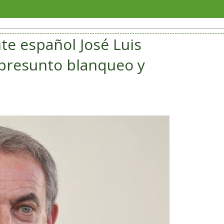
Reúne Fest
nte español José Luis
 presunto blanqueo y