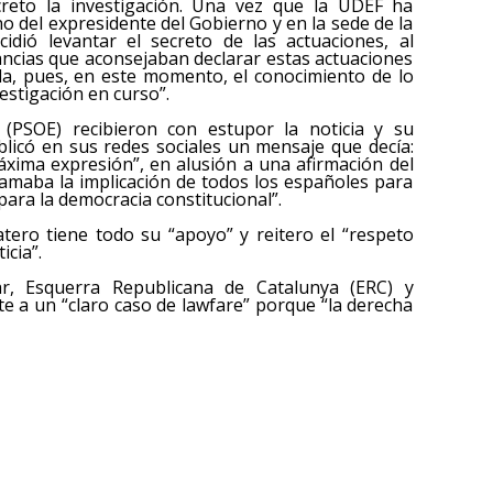
eto la investigación. Una vez que la UDEF ha
ho del expresidente del Gobierno y en la sede de la
cidió levantar el secreto de las actuaciones, al
ancias que aconsejaban declarar estas actuaciones
ida, pues, en este momento, el conocimiento de lo
vestigación en curso”.
 (PSOE) recibieron con estupor la noticia y su
blicó en sus redes sociales un mensaje que decía:
áxima expresión”, en alusión a una afirmación del
lamaba la implicación de todos los españoles para
ara la democracia constitucional”.
ero tiene todo su “apoyo” y reitero el “respeto
icia”.
r, Esquerra Republicana de Catalunya (ERC) y
e a un “claro caso de lawfare” porque “la derecha