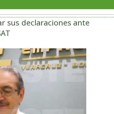
San And
ar sus declaraciones ante
SAT