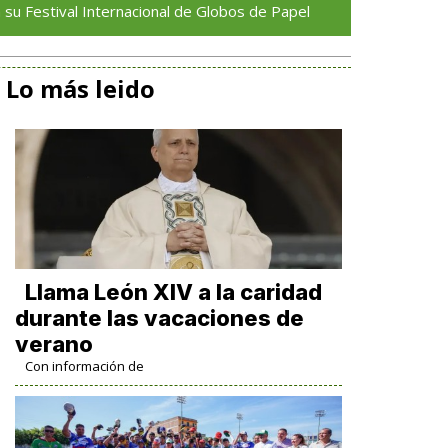
al Internacional de Globos de Papel
Ayuntamiento e IC
Lo más leido
Llama León XIV a la caridad
durante las vacaciones de
verano
Con información de