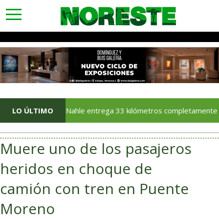
toggle
navigation
Rocío Nahle entrega 33 kilómetros completamente rehabilitado
LO ÚLTIMO
Muere uno de los pasajeros
heridos en choque de
camión con tren en Puente
Moreno