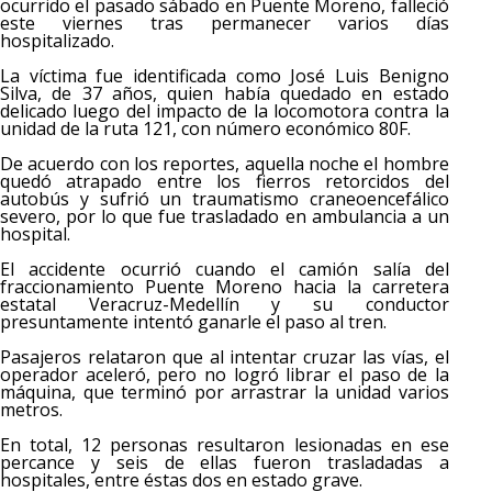
ocurrido el pasado sábado en Puente Moreno, falleció
este viernes tras permanecer varios días
hospitalizado.
La víctima fue identificada como José Luis Benigno
Silva, de 37 años, quien había quedado en estado
delicado luego del impacto de la locomotora contra la
unidad de la ruta 121, con número económico 80F.
De acuerdo con los reportes, aquella noche el hombre
quedó atrapado entre los fierros retorcidos del
autobús y sufrió un traumatismo craneoencefálico
severo, por lo que fue trasladado en ambulancia a un
hospital.
El accidente ocurrió cuando el camión salía del
fraccionamiento Puente Moreno hacia la carretera
estatal Veracruz-Medellín y su conductor
presuntamente intentó ganarle el paso al tren.
Pasajeros relataron que al intentar cruzar las vías, el
operador aceleró, pero no logró librar el paso de la
máquina, que terminó por arrastrar la unidad varios
metros.
En total, 12 personas resultaron lesionadas en ese
percance y seis de ellas fueron trasladadas a
hospitales, entre éstas dos en estado grave.