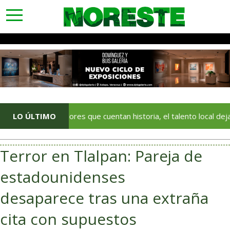
toggle
navigation
Con colores que cuentan historia, el talento local deja huella en e
LO ÚLTIMO
Terror en Tlalpan: Pareja de
estadounidenses
desaparece tras una extraña
cita con supuestos