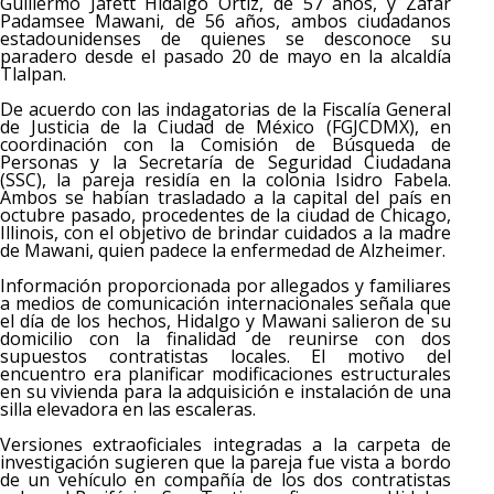
Guillermo Jafett Hidalgo Ortiz, de 57 años, y Zafar
Padamsee Mawani, de 56 años, ambos ciudadanos
estadounidenses de quienes se desconoce su
paradero desde el pasado 20 de mayo en la alcaldía
Tlalpan.
De acuerdo con las indagatorias de la Fiscalía General
de Justicia de la Ciudad de México (FGJCDMX), en
coordinación con la Comisión de Búsqueda de
Personas y la Secretaría de Seguridad Ciudadana
(SSC), la pareja residía en la colonia Isidro Fabela.
Ambos se habían trasladado a la capital del país en
octubre pasado, procedentes de la ciudad de Chicago,
Illinois, con el objetivo de brindar cuidados a la madre
de Mawani, quien padece la enfermedad de Alzheimer.
Información proporcionada por allegados y familiares
a medios de comunicación internacionales señala que
el día de los hechos, Hidalgo y Mawani salieron de su
domicilio con la finalidad de reunirse con dos
supuestos contratistas locales. El motivo del
encuentro era planificar modificaciones estructurales
en su vivienda para la adquisición e instalación de una
silla elevadora en las escaleras.
Versiones extraoficiales integradas a la carpeta de
investigación sugieren que la pareja fue vista a bordo
de un vehículo en compañía de los dos contratistas