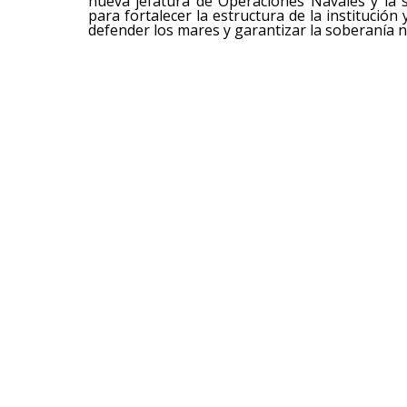
nueva jefatura de Operaciones Navales y la 
para fortalecer la estructura de la institució
defender los mares y garantizar la soberanía n