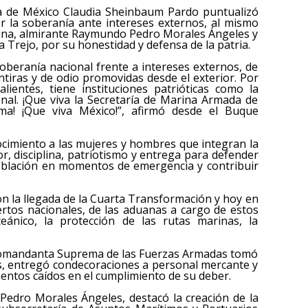
nta de México Claudia Sheinbaum Pardo puntualizó
r la soberanía ante intereses externos, al mismo
rina, almirante Raymundo Pedro Morales Ángeles y
a Trejo, por su honestidad y defensa de la patria.
soberanía nacional frente a intereses externos, de
tiras y de odio promovidas desde el exterior. Por
ientes, tiene instituciones patrióticas como la
al. ¡Que viva la Secretaría de Marina Armada de
ma! ¡Que viva México!”, afirmó desde el Buque
nocimiento a las mujeres y hombres que integran la
r, disciplina, patriotismo y entrega para defender
 población en momentos de emergencia y contribuir
n la llegada de la Cuarta Transformación y hoy en
ertos nacionales, de las aduanas a cargo de estos
ceánico, la protección de las rutas marinas, la
 Comandanta Suprema de las Fuerzas Armadas tomó
, entregó condecoraciones a personal mercante y
entos caídos en el cumplimiento de su deber.
Pedro Morales Ángeles, destacó la creación de la