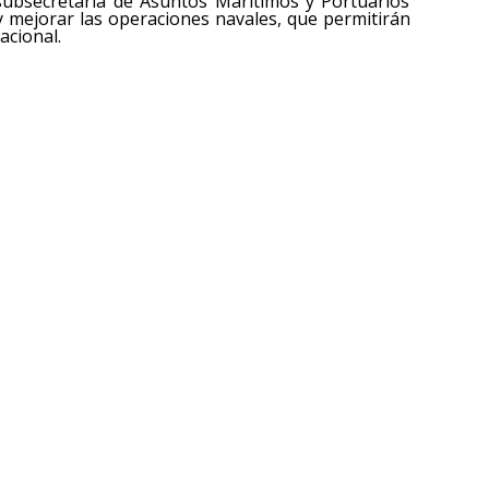
subsecretaría de Asuntos Marítimos y Portuarios
n y mejorar las operaciones navales, que permitirán
acional.