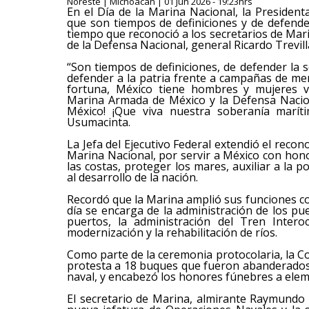
Noreste | Michoacán | 01 Jun 2026 - 19:23hrs
En el Día de la Marina Nacional, la Preside
que son tiempos de definiciones y de defende
tiempo que reconoció a los secretarios de Ma
de la Defensa Nacional, general Ricardo Trevill
“Son tiempos de definiciones, de defender la 
defender a la patria frente a campañas de men
fortuna, México tiene hombres y mujeres val
Marina Armada de México y la Defensa Nacion
México! ¡Que viva nuestra soberanía maríti
Usumacinta.
La Jefa del Ejecutivo Federal extendió el reco
Marina Nacional, por servir a México con hono
las costas, proteger los mares, auxiliar a la
al desarrollo de la nación.
Recordó que la Marina amplió sus funciones co
día se encarga de la administración de los pu
puertos, la administración del Tren Intero
modernización y la rehabilitación de ríos.
Como parte de la ceremonia protocolaria, la
protesta a 18 buques que fueron abanderados
naval, y encabezó los honores fúnebres a elem
El secretario de Marina, almirante Raymundo 