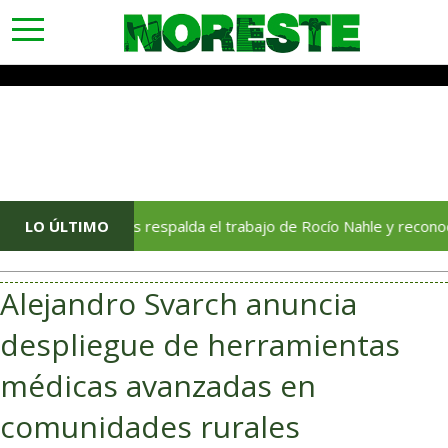
toggle
navigation
orge Alanís respalda el trabajo de Rocío Nahle y reconoce su com
LO ÚLTIMO
Alejandro Svarch anuncia
despliegue de herramientas
médicas avanzadas en
comunidades rurales