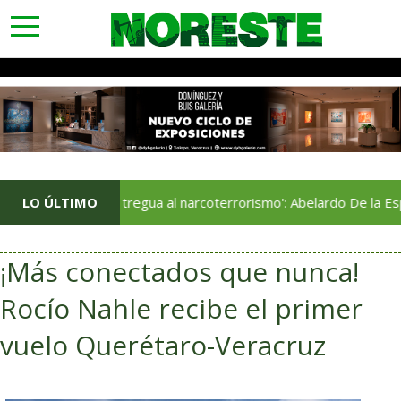
toggle
navigation
LO ÚLTIMO
​'Sin tregua al narcoterrorismo': Abelardo De la Espriella asu
¡Más conectados que nunca!
Rocío Nahle recibe el primer
vuelo Querétaro-Veracruz