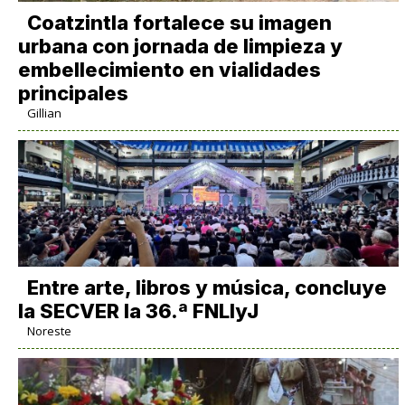
Coatzintla fortalece su imagen
urbana con jornada de limpieza y
embellecimiento en vialidades
principales
Gillian
Entre arte, libros y música, concluye
la SECVER la 36.ª FNLIyJ
Noreste