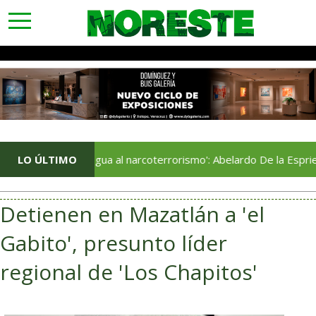
toggle
navigation
LO ÚLTIMO
​'Sin tregua al narcoterrorismo': Abelardo De la Espriella a
Detienen en Mazatlán a 'el
Gabito', presunto líder
regional de 'Los Chapitos'