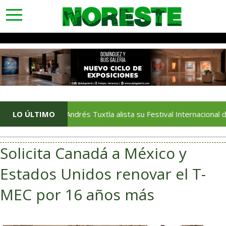
toggle
navigation
LO ÚLTIMO
San Andrés Tuxtla alista su Festival Internacional de Globos
Solicita Canadá a México y
Estados Unidos renovar el T-
MEC por 16 años más