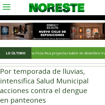
toggle
navigation
Soriana Poza Rica proyecta reabrir en diciembre tras avance 
LO ÚLTIMO
Por temporada de lluvias,
intensifica Salud Municipal
acciones contra el dengue
en panteones