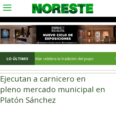
toggle
navigation
estival del Mar celebra la tradición del popo
LO ÚLTIMO
Salud des
Ejecutan a carnicero en
pleno mercado municipal en
Platón Sánchez