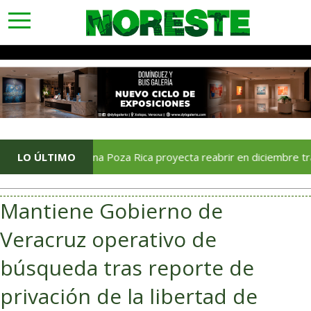
toggle
navigation
LO ÚLTIMO
Soriana Poza Rica proyecta reabrir en diciembre tras avanc
Mantiene Gobierno de
Veracruz operativo de
búsqueda tras reporte de
privación de la libertad de