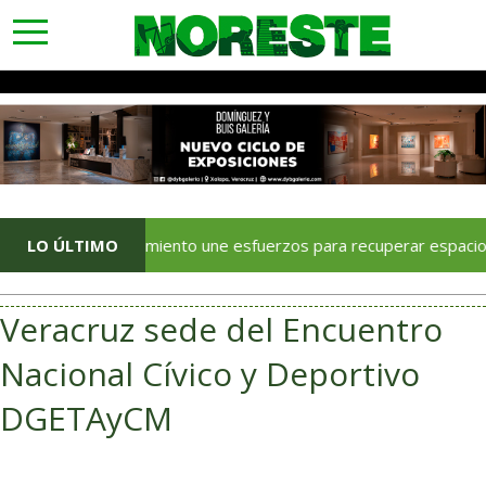
toggle
navigation
Ayuntamiento une esfuerzos para recuperar espacios y reverd
LO ÚLTIMO
Veracruz sede del Encuentro
Nacional Cívico y Deportivo
DGETAyCM