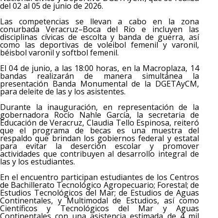
del 02 al 05 de junio de 2026.
Las competencias se llevan a cabo en la zona
conurbada Veracruz–Boca del Río e incluyen las
disciplinas cívicas de escolta y banda de guerra, así
como las deportivas de voleibol femenil y varonil,
béisbol varonil y softbol femenil.
El 04 de junio, a las 18:00 horas, en la Macroplaza, 14
bandas realizarán de manera simultánea la
presentación Banda Monumental de la DGETAyCM,
para deleite de las y los asistentes.
Durante la inauguración, en representación de la
gobernadora Rocío Nahle García, la secretaria de
Educación de Veracruz, Claudia Tello Espinosa, reiteró
que el programa de becas es una muestra del
respaldo que brindan los gobiernos federal y estatal
para evitar la deserción escolar y promover
actividades que contribuyen al desarrollo integral de
las y los estudiantes.
En el encuentro participan estudiantes de los Centros
de Bachillerato Tecnológico Agropecuario; Forestal; de
Estudios Tecnológicos del Mar; de Estudios de Aguas
Continentales, y Multimodal de Estudios, así como
Científicos y Tecnológicos del Mar y Aguas
Continentales con una asistencia estimada de 4 mil