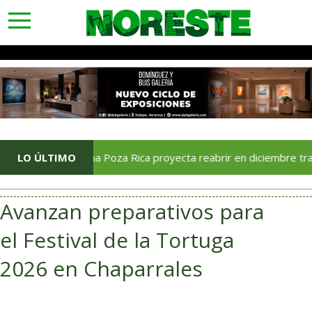
toggle
navigation
Soriana Poza Rica proyecta reabrir en diciembre tras avance 
LO ÚLTIMO
Avanzan preparativos para
el Festival de la Tortuga
2026 en Chaparrales