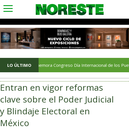
toggle
navigation
Conmemora Congreso Día Internacional de los Pueblos Indíg
LO ÚLTIMO
Entran en vigor reformas
clave sobre el Poder Judicial
y Blindaje Electoral en
México