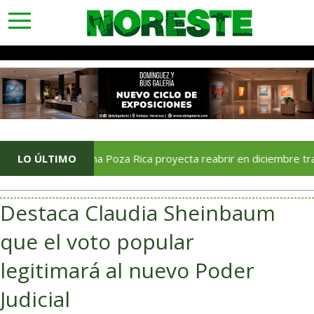
toggle
navigation
LO ÚLTIMO
Soriana Poza Rica proyecta reabrir en diciembre tras avance
Destaca Claudia Sheinbaum
que el voto popular
legitimará al nuevo Poder
Judicial