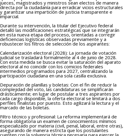
jueces, magistrados y ministros sean electos de manera
directa por la ciudadanía para erradicar vicios estructurales
y garantizar una impartición de justicia transparente e
imparcial.
Durante su intervención, la titular del Ejecutivo federal
detalló las modificaciones estratégicas que se integrarán
en esta nueva etapa del proceso, orientadas a corregir
deficiencias logísticas observadas previamente y a
robustecer los filtros de selección de los aspirantes:
Calendarización electoral (2028): La jornada de votación
judicial se trasladará formalmente al 4 de junio de 2028.
Con esta medida se busca evitar la saturación del aparato
electoral al no coincidir con los comicios federales
intermedios programados para 2027, centralizando la
participación ciudadana en una sola casilla exclusiva.
Depuración de planillas y boletas: Con el fin de reducir la
complejidad del voto, las candidaturas se simplificarán
drásticamente; en lugar de postular a tres aspirantes por
cada cargo disponible, la oferta electoral se limitará a dos
perfiles finalistas por puesto. Esto agilizará la lectura y el
marcado de las boletas.
Filtro técnico y profesional: La reforma implementará de
forma obligatoria un examen de conocimientos mínimos
especializado por materia (civil, penal, laboral, entre otras),
asegurando de manera estricta que los postulantes
cuenten con la solvencia técnica necesaria para ejercer la