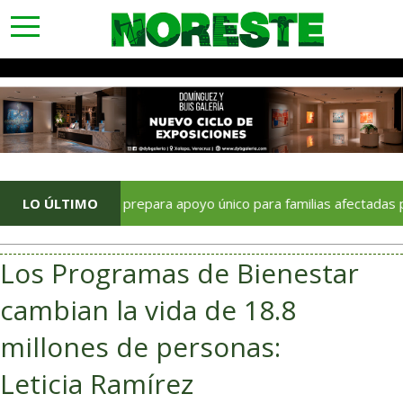
toggle
navigation
Sedatu prepara apoyo único para familias afectadas por lluvias 
LO ÚLTIMO
Los Programas de Bienestar
cambian la vida de 18.8
millones de personas:
Leticia Ramírez