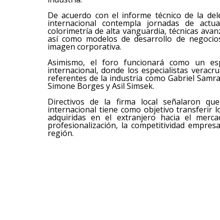
​De acuerdo con el informe técnico de la de
internacional contempla jornadas de actua
colorimetría de alta vanguardia, técnicas ava
así como modelos de desarrollo de negocios
imagen corporativa.
​Asimismo, el foro funcionará como un esp
internacional, donde los especialistas verac
referentes de la industria como Gabriel Samr
Simone Borges y Asil Simsek.
​Directivos de la firma local señalaron qu
internacional tiene como objetivo transferir 
adquiridas en el extranjero hacia el merca
profesionalización, la competitividad empresar
región.