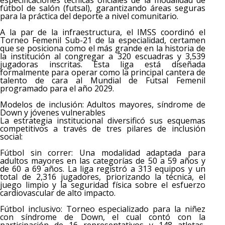
fútbol de salón (futsal), garantizando áreas seguras
para la práctica del deporte a nivel comunitario.
A la par de la infraestructura, el IMSS coordinó el
Torneo Femenil Sub-21 de la especialidad, certamen
que se posiciona como el más grande en la historia de
la institución al congregar a 320 escuadras y 3,539
jugadoras inscritas. Esta liga está diseñada
formalmente para operar como la principal cantera de
talento de cara al Mundial de Futsal Femenil
programado para el año 2029.
Modelos de inclusión: Adultos mayores, síndrome de
Down y jóvenes vulnerables
La estrategia institucional diversificó sus esquemas
competitivos a través de tres pilares de inclusión
social:
Fútbol sin correr: Una modalidad adaptada para
adultos mayores en las categorías de 50 a 59 años y
de 60 a 69 años. La liga registró a 313 equipos y un
total de 2,316 jugadores, priorizando la técnica, el
juego limpio y la seguridad física sobre el esfuerzo
cardiovascular de alto impacto.
Fútbol inclusivo: Torneo especializado para la niñez
con síndrome de Down, el cual contó con la
participación de 16 representativos y 148 atletas,