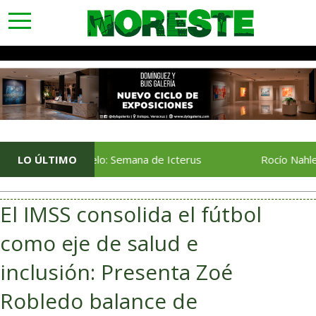
toggle
navigation
En Vuelo: Semana de Icterus
LO ÚLTIMO
Rocío Nahle da el ba
El IMSS consolida el fútbol
como eje de salud e
inclusión: Presenta Zoé
Robledo balance de