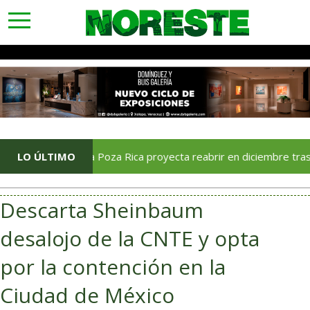
toggle
navigation
Soriana Poza Rica proyecta reabrir en diciembre tras avance 
LO ÚLTIMO
Descarta Sheinbaum
desalojo de la CNTE y opta
por la contención en la
Ciudad de México