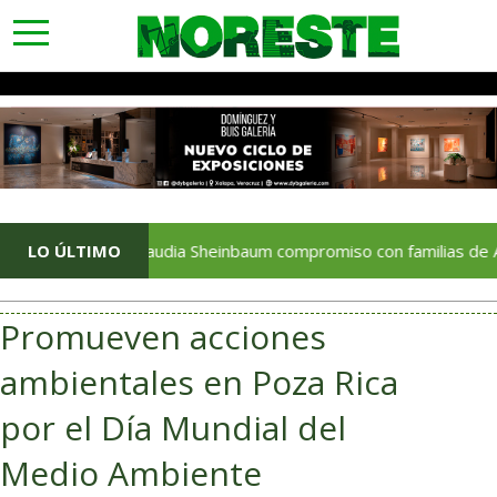
toggle
navigation
irma Claudia Sheinbaum compromiso con familias de Ayotzinapa y
LO ÚLTIMO
Promueven acciones
ambientales en Poza Rica
por el Día Mundial del
Medio Ambiente