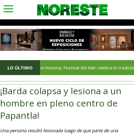
toggle
navigation
bida con historia, Festival del Mar celebra la tradición del popo
LO ÚLTIMO
¡Barda colapsa y lesiona a un
hombre en pleno centro de
Papantla!
Una persona resultó lesionada luego de que parte de una