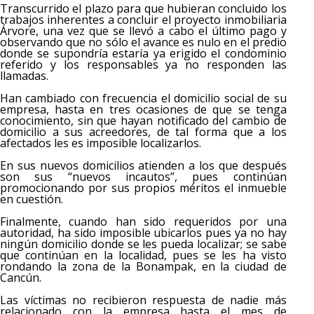
Transcurrido el plazo para que hubieran concluido los
trabajos inherentes a concluir el proyecto inmobiliaria
Árvore, una vez que se llevó a cabo el último pago y
observando que no sólo el avance es nulo en el predio
donde se supondría estaría ya erigido el condominio
referido y los responsables ya no responden las
llamadas.
Han cambiado con frecuencia el domicilio social de su
empresa, hasta en tres ocasiones de que se tenga
conocimiento, sin que hayan notificado del cambio de
domicilio a sus acreedores, de tal forma que a los
afectados les es imposible localizarlos.
En sus nuevos domicilios atienden a los que después
son sus “nuevos incautos”, pues continúan
promocionando por sus propios méritos el inmueble
en cuestión.
Finalmente, cuando han sido requeridos por una
autoridad, ha sido imposible ubicarlos pues ya no hay
ningún domicilio donde se les pueda localizar; se sabe
que continúan en la localidad, pues se les ha visto
rondando la zona de la Bonampak, en la ciudad de
Cancún.
Las víctimas no recibieron respuesta de nadie más
relacionado con la empresa hasta el mes de