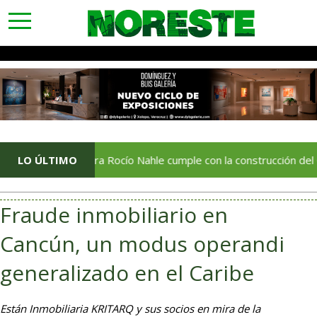
toggle
navigation
Gobernadora Rocío Nahle cumple con la construcción del Centro d
LO ÚLTIMO
Fraude inmobiliario en
Cancún, un modus operandi
generalizado en el Caribe
Están Inmobiliaria KRITARQ y sus socios en mira de la