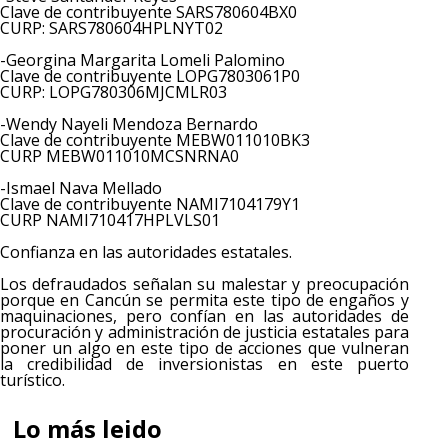
Clave de contribuyente SARS780604BX0
CURP: SARS780604HPLNYT02
-Georgina Margarita Lomeli Palomino
Clave de contribuyente LOPG7803061P0
CURP: LOPG780306MJCMLR03
-Wendy Nayeli Mendoza Bernardo
Clave de contribuyente MEBW011010BK3
CURP MEBW011010MCSNRNA0
-Ismael Nava Mellado
Clave de contribuyente NAMI7104179Y1
CURP NAMI710417HPLVLS01
Confianza en las autoridades estatales.
Los defraudados señalan su malestar y preocupación
porque en Cancún se permita este tipo de engaños y
maquinaciones, pero confían en las autoridades de
procuración y administración de justicia estatales para
poner un algo en este tipo de acciones que vulneran
la credibilidad de inversionistas en este puerto
turístico.
Lo más leido