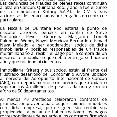
Las denuncias de fraudes de bienes raíces continúan
al alza en Cancún, Quintana Roo, y ahora fue el turno
de la Inmobiliaria Kritarq S.A.P.I. de C.V. y sus
accionistas de ser acusados por engaños en contra de
particulares.
La Fiscalía de Quintana Roo estaría a punto de
ejecutar acciones penales en contra de Steve
Santander Reyes, Georgina Margarita Lomeli
Palomino, Wendy Nayeli Mendoza Bernardo e Ismael
Nava Mellado, al ser apoderados, socios de dicha
inmobiliaria y posibles responsables de un fraude
multimillonario al recibir el pago por la compra de un
desarrollo inmobiliario que debió entregarse hace un
año y que no tiene ni cimientos.
Inmobiliaria Kritarq y sus socios, están al frente del
frustrado desarrollo del Condominio Árvore ubicado
al noreste del Aeropuerto Internacional de Cancún
(AIC), con departamentos con precios que rondan o
superan los 4 millones de pesos cada uno y con un
aforo de 50 departamentos.
Al menos 40 afectados celebraron contratos de
promesa compraventa para adquirir bienes inmuebles
con dicha empresa, pero siguen sin recibir sus
propiedades a pesar de haber realizado los pagos
correspondientes de acuerdo a los contratos firmados