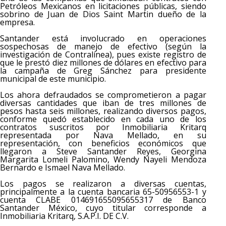
Petróleos Mexicanos en licitaciones públicas, siendo
sobrino de Juan de Dios Saint Martin dueño de la
empresa.
Santander está involucrado en operaciones
sospechosas de manejo de efectivo (según la
investigación de Contralínea), pues existe registro de
que le prestó diez millones de dólares en efectivo para
la campaña de Greg Sánchez para presidente
municipal de este municipio.
Los ahora defraudados se comprometieron a pagar
diversas cantidades que iban de tres millones de
pesos hasta seis millones, realizando diversos pagos,
conforme quedó establecido en cada uno de los
contratos suscritos por Inmobiliaria Kritarq
representada por Nava Mellado, en su
representación, con beneficios económicos que
llegaron a Steve Santander Reyes, Georgina
Margarita Lomeli Palomino, Wendy Nayeli Mendoza
Bernardo e Ismael Nava Mellado.
Los pagos se realizaron a diversas cuentas,
principalmente a la cuenta bancaria 65-50956553-1 y
cuenta CLABE 014691655095655317 de Banco
Santander México, cuyo titular corresponde a
Inmobiliaria Kritarq, S.A.P.I. DE C.V.