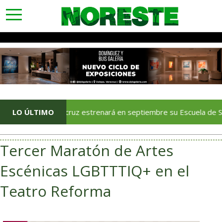
toggle
navigation
Veracruz estrenará en septiembre su Escuela de Servicios Tur
LO ÚLTIMO
Tercer Maratón de Artes
Escénicas LGBTTTIQ+ en el
Teatro Reforma