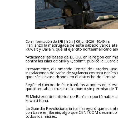
Con información de EFE | Irán | 06 Jun 2026 - 10:49hrs
Irán lanzó la madrugada de este sábado varios at
Kuwait y Baréin, que el ejército norteamericano a
“Atacamos las bases de EE.UU. en la región con mi
contra las islas de Sirik y Qeshm”, publicó la Guard
Previamente, el Comando Central de Estados Uni
instalaciones de radar de vigilancia costera iraníe
que Irán lanzara drones en el estrecho de Ormuz.
Según el cuerpo de élite iraní, los ataques en el 
que intentaban cruzar este punto sin permiso de T
El Ministerio del Interior de Baréin reportó haber a
kuwaití Kuna.
La Guardia Revolucionaria iraní aseguró que sus at
con base en Baréin, algo que CENTCOM desmintió 
todos los misiles.